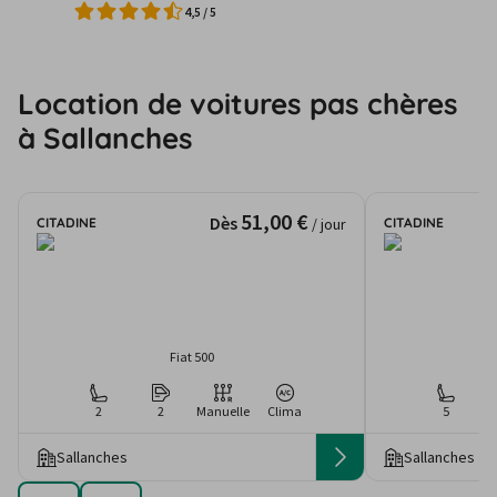
4,5
/
5
Location de voitures pas chères
à Sallanches
51,00 €
Dès
CITADINE
CITADINE
/ jour
Fiat 500
2
2
Manuelle
Clima
5
Sallanches
Sallanches