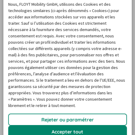
peu partout en France et propose des services de qualité 
Nous, FLOYT Mobility GmbH, utilisons des Cookies et des
via son réseau constitué de près de 1 000 agences. Avis est 
technologies similaires (ci-après dénommés « Cookies») pour
accéder aux informations stockées sur vos appareils et les
une marque de la multinationale américaine Avis Budget 
traiter. Sauf si l’utilisation des Cookies est strictement
Group. L’enseigne existe depuis 1946 et figure aujourd’hui 
nécessaire à la fourniture des services demandés, votre
parmi les leaders internationaux de son secteur 
consentement est requis. Avec votre consentement, nous
d’activité. Elle dispose de plus de 5 000 agences dans plus 
pouvons créer un profil individuel et traiter les informations
collectées sur différents appareils (y compris votre adresse e-
de 163 pays. Quant à Europcar, elle fait également partie 
mail) à des fins publicitaires, pour personnaliser nos offres et
des noms qui reviennent fréquemment dans les 
services, et pour partager ces informations avec des tiers. Nous
classements des loueurs populaires dans différentes 
pouvons également utiliser ces données pour la gestion des
préférences, l’analyse d’audience et l’évaluation des
villes de l’Hexagone. Cet expert de la réservation 
performances. Si le traitement a lieu en dehors de l’UE/EEE, nous
automobile a été fondé à Paris en 1949. L’entreprise a été 
garantissons sa sécurité par des mesures de protection
rachetée par le groupe Volkswagen en juillet 2021.
appropriées. Vous trouverez plus d’informations dans les
Pour bien choisir votre spécialiste de la location de 
« Paramètres ». Vous pouvez donner votre consentement
librement et le retirer à tout moment.
voiture à Sallanches à prix attractif, n'hésitez pas 
également à vous inspirer des évaluations publiées par 
Rejeter ou paramétrer
les clients sur Carigami.
Accepter tout
FAQ