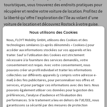
touristiques, vous trouverez des endroits pratiques pour 
récupérer et rendre votre voiture de location. Profitez de 
la liberté qu'offre l'exploration de l'île au volant d'une 
voiture de location et découvrez Rostock à votre guise.
Nous utilisons des Cookies
Nous, FLOYT Mobility GmbH, utilisons des Cookies et des
Pour visualiser la carte et les informations sur les
technologies similaires (ci-après dénommés « Cookies») pour
stations, merci d’activer les cookies.
accéder aux informations stockées sur vos appareils et les
Cliquez ici pour gérer vos paramètres de cookies.
traiter. Sauf si l’utilisation des Cookies est strictement
nécessaire à la fourniture des services demandés, votre
consentement est requis. Avec votre consentement, nous
pouvons créer un profil individuel et traiter les informations
Destinations de voyage
collectées sur différents appareils (y compris votre adresse e-
mail) à des fins publicitaires, pour personnaliser nos offres et
populaires
services, et pour partager ces informations avec des tiers. Nous
pouvons également utiliser ces données pour la gestion des
préférences, l’analyse d’audience et l’évaluation des
performances. Si le traitement a lieu en dehors de l’UE/EEE, nous
garantissons sa sécurité par des mesures de protection