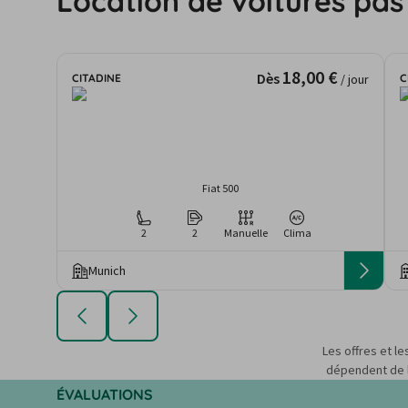
Location de voitures pas
18,00 €
Dès
CITADINE
C
/ jour
Fiat 500
2
2
Manuelle
Clima
Munich
Les offres et le
dépendent de la
ÉVALUATIONS