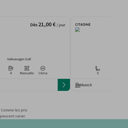
21,00 €
Dès
CITADINE
/ jour
Volkswagen Golf
Skoda Kam
4
Manuelle
Clima
5
4
Man
Munich
s. Comme les prix
 peuvent varier.