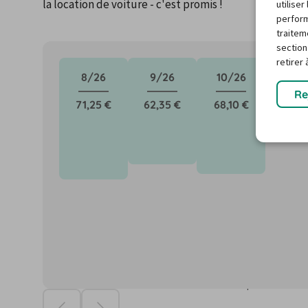
la location de voiture - c'est promis !
utilise
perform
traitem
section
retirer
8/26
9/26
10/26
11/2
Re
71,25 €
62,35 €
68,10 €
Pas as
d’info
Les prix sont basé