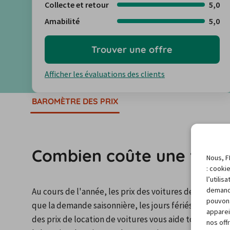
Collecte et retour
5,0
Amabilité
5,0
Trouver une offre
Afficher les évaluations des clients
BAROMÈTRE DES PRIX
Combien coûte une voitu
Nous, F
: cooki
l’utili
demand
Au cours de l'année, les prix des voitures de location
pouvons
que la demande saisonnière, les jours fériés ou les é
apparei
des prix de location de voitures vous aide toujours à t
nos off