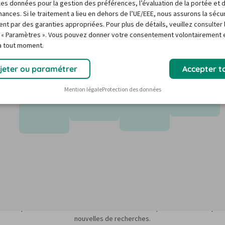
r les données pour la gestion des préférences, l’évaluation de la portée et 
ances. Si le traitement a lieu en dehors de l’UE/EEE, nous assurons la sécu
ent par des garanties appropriées. Pour plus de détails, veuillez consulter 
 « Paramètres ». Vous pouvez donner votre consentement volontairement e
 à tout moment.
6
12/26
1/27
2/27
3/27
jeter ou paramétrer
Accepter t
73,36 €
63,40 €
71,12 €
59,54 €
sez
Mention légale
Protection des données
rmations
s sur le prix médian minimum des recherches des 12 prochains mois et peuv
nouvelles de recherches.