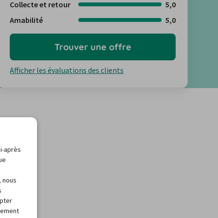
Collecte et retour
5,0
Amabilité
5,0
Trouver une offre
Afficher les évaluations des clients
ci-après
que
, nous
s
apter
alement