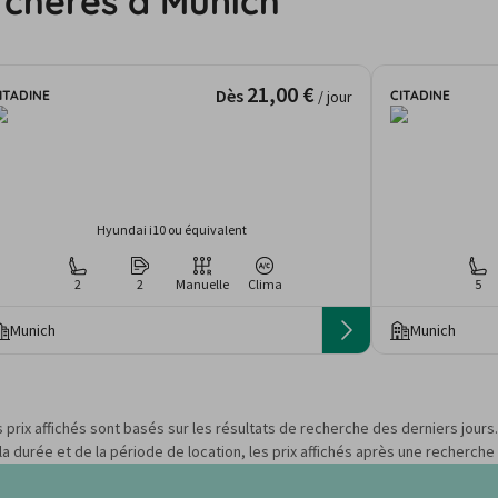
 chères à Munich
21,00 €
Dès
ITADINE
CITADINE
/ jour
Hyundai i10 ou équivalent
2
2
Manuelle
Clima
5
Munich
Munich
s prix affichés sont basés sur les résultats de recherche des derniers jour
 durée et de la période de location, les prix affichés après une recherche