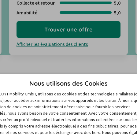
Collecte et retour
5,0
Amabilité
5,0
Trouver une offre
Afficher les évaluations des clients
Nous utilisons des Cookies
re de location au Munich ?
LOYT Mobility GmbH, utilisons des cookies et des technologies similaires (
es) pour accéder aux informations sur vos appareils et les traiter. À moins 
sation de cookies ne soit strictement nécessaire pour fournir les services
és, nous avons besoin de votre consentement. Avec votre consentement
 peuvent varier énormément en raison de facteurs tels 
 créer un profil individuel et traiter les informations collectées sur tous le
vénements locaux. Mais pas de panique : Notre baromètre 
ls (y compris votre adresse électronique) à des fins publicitaires, pour ad
rouver le créneau le moins cher et la meilleure offre pour 
res et nos services et pour les échanger avec des tiers. Nous pouvons ég