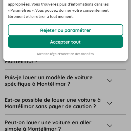
appropriées. Vous trouverez plus d’informations dans les
« Paramètres ». Vous pouvez donner votre consentement
librement et le retirer à tout moment.
Ai-je besoin d’une carte de crédit pour
réserver une voiture de location à
Rejeter ou paramétrer
Montélimar ?
Accepter tout
Quelles sont les options les plus
Mention légale
Protection des données
sélectionnées par les voyageurs à
Montélimar ?
Puis-je louer un modèle de voiture
spécifique à Montélimar ?
Est-ce possible de louer une voiture à
Montélimar sans payer de caution ?
Peut-on louer une voiture en aller
simple à Montélimar ?