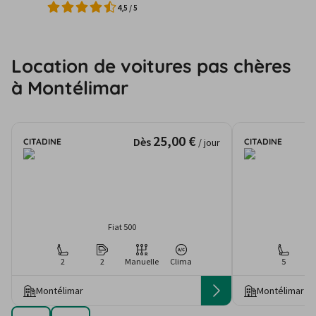
4,5
/
5
Location de voitures pas chères
à Montélimar
25,00 €
Dès
CITADINE
CITADINE
/ jour
Fiat 500
2
2
Manuelle
Clima
5
Montélimar
Montélimar