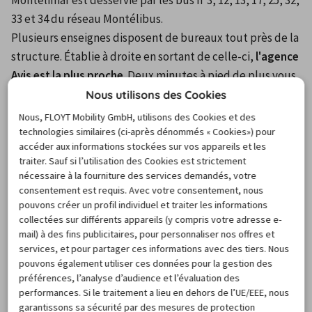
33 et 34 du réseau Montélibus.
Plusieurs enseignes disposent de bureaux tout près de la 
structure. Établie à droite en sortant de celle-ci, 
l'agence 
Avis est la plus proche
. Deux minutes à pied de plus vous 
suffiront pour atteindre les enseignes Europcar, Rent A 
Nous utilisons des Cookies
Car, Thrifty et Hertz : toutes sont installées sur la rue 
Nous, FLOYT Mobility GmbH, utilisons des Cookies et des
André Ducatez, de l'autre côté du parking de la gare. Si 
technologies similaires (ci-après dénommés « Cookies») pour
accéder aux informations stockées sur vos appareils et les
vous choisissez l'un de ces loueurs, vous serez accueilli 
traiter. Sauf si l’utilisation des Cookies est strictement
lundi au samedi de 08h00 à 12h00 et de 14h00 à 18h30, ces 
nécessaire à la fourniture des services demandés, votre
horaires pouvant différer légèrement selon les agences.
consentement est requis. Avec votre consentement, nous
pouvons créer un profil individuel et traiter les informations
FAQ
collectées sur différents appareils (y compris votre adresse e-
mail) à des fins publicitaires, pour personnaliser nos offres et
services, et pour partager ces informations avec des tiers. Nous
pouvons également utiliser ces données pour la gestion des
Questions fréquentes sur la
préférences, l’analyse d’audience et l’évaluation des
performances. Si le traitement a lieu en dehors de l’UE/EEE, nous
location de voiture à Montélimar
garantissons sa sécurité par des mesures de protection