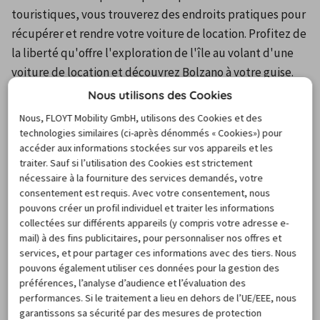
touristiques, vous trouverez des endroits pratiques pour 
récupérer et rendre votre voiture de location. Profitez de 
la liberté qu'offre l'exploration de l'île au volant d'une 
voiture de location et découvrez Bolzano à votre guise.
Nous utilisons des Cookies
Nous, FLOYT Mobility GmbH, utilisons des Cookies et des
Pour visualiser la carte et les informations sur les
technologies similaires (ci-après dénommés « Cookies») pour
stations, merci d’activer les cookies.
accéder aux informations stockées sur vos appareils et les
Cliquez ici pour gérer vos paramètres de cookies.
traiter. Sauf si l’utilisation des Cookies est strictement
nécessaire à la fourniture des services demandés, votre
consentement est requis. Avec votre consentement, nous
pouvons créer un profil individuel et traiter les informations
Destinations de voyage
collectées sur différents appareils (y compris votre adresse e-
mail) à des fins publicitaires, pour personnaliser nos offres et
populaires
services, et pour partager ces informations avec des tiers. Nous
pouvons également utiliser ces données pour la gestion des
préférences, l’analyse d’audience et l’évaluation des
performances. Si le traitement a lieu en dehors de l’UE/EEE, nous
garantissons sa sécurité par des mesures de protection