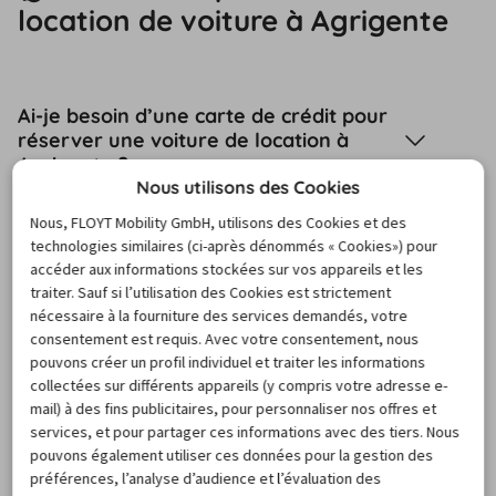
location de voiture à Agrigente
Ai-je besoin d’une carte de crédit pour
réserver une voiture de location à
Agrigente ?
Nous utilisons des Cookies
Nous, FLOYT Mobility GmbH, utilisons des Cookies et des
Quelles sont les options les plus
technologies similaires (ci-après dénommés « Cookies») pour
sélectionnées par les voyageurs à
accéder aux informations stockées sur vos appareils et les
Agrigente ?
traiter. Sauf si l’utilisation des Cookies est strictement
nécessaire à la fourniture des services demandés, votre
Puis-je louer un modèle de voiture
consentement est requis. Avec votre consentement, nous
spécifique à Agrigente ?
pouvons créer un profil individuel et traiter les informations
collectées sur différents appareils (y compris votre adresse e-
mail) à des fins publicitaires, pour personnaliser nos offres et
Est-ce possible de louer une voiture à
services, et pour partager ces informations avec des tiers. Nous
Agrigente sans payer de caution ?
pouvons également utiliser ces données pour la gestion des
préférences, l’analyse d’audience et l’évaluation des