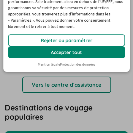
performances. Si le traitement a lieu en dehors de l’UE/EEE, nous
Peut-on louer une voiture en aller
garantissons sa sécurité par des mesures de protection
simple à Agrigente ?
appropriées. Vous trouverez plus d’informations dans les
« Paramètres ». Vous pouvez donner votre consentement
Comment annuler votre location de
librement et le retirer à tout moment.
voiture à Agrigente ?
Rejeter ou paramétrer
De quels documents ai-je besoin lors
Accepter tout
de la prise en charge de ma voiture de
location à Agrigente ?
Mention légale
Protection des données
Vers le centre d’assistance
Destinations de voyage
populaires