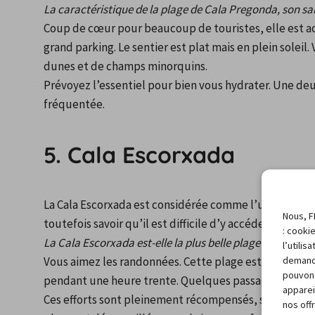
La caractéristique de la plage de Cala Pregonda, son sa
Coup de cœur pour beaucoup de touristes, elle est a
grand parking. Le sentier est plat mais en plein soleil
dunes et de champs minorquins.
Prévoyez l’essentiel pour bien vous hydrater. Une deu
fréquentée.
5. Cala Escorxada
La Cala Escorxada est considérée comme l’une des plus
Nous, F
toutefois savoir qu’il est difficile d’y accéder.
: cooki
La Cala Escorxada est-elle la plus belle plage de Minorq
l’utili
Vous aimez les randonnées. Cette plage est faite pour 
demand
pouvons
pendant une heure trente. Quelques passages sont tr
apparei
Ces efforts sont pleinement récompensés, sable blanc,
nos off