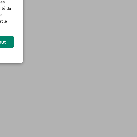
des
rité du
la
t le
out