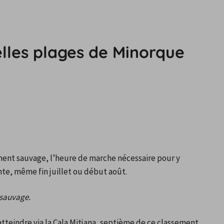
elles plages de Minorque
ent sauvage, l’heure de marche nécessaire pour y 
te, même fin juillet ou début août.
 sauvage.
teindre via la Cala Mitjana, septième de ce classement. 