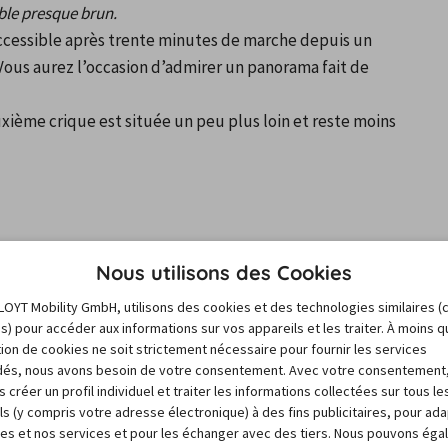
ble presque brun.
ccessible après trente minutes de marche depuis un 
. Vous aurez l’occasion d’admirer un panorama fait de 
xième crique est située un peu plus loin et reste moins 
Nous utilisons des Cookies
 belles plages de Minorque. Peu fréquentée, il faut 
LOYT Mobility GmbH, utilisons des cookies et des technologies similaires (
es) pour accéder aux informations sur vos appareils et les traiter. À moins 
ue.
sation de cookies ne soit strictement nécessaire pour fournir les services
vous. On ne l’atteint qu’après avoir parcouru un sentier 
és, nous avons besoin de votre consentement. Avec votre consentement
 créer un profil individuel et traiter les informations collectées sur tous le
ès escarpés.
ls (y compris votre adresse électronique) à des fins publicitaires, pour ad
 rochers et eau turquoise sont au rendez-vous. Cette 
res et nos services et pour les échanger avec des tiers. Nous pouvons ég