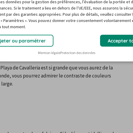
ous supportez mal les longues marches sous la chaleur.
r les données pour la gestion des préférences, l’évaluation de la portée et 
ances. Si le traitement a lieu en dehors de l’UE/EEE, nous assurons la sécu
ent par des garanties appropriées. Pour plus de détails, veuillez consulter 
 « Paramètres ». Vous pouvez donner votre consentement volontairement e
 à tout moment.
jeter ou paramétrer
Accepter t
nvie de découvrir les plages du nord de l’île. Cette 
eurs après-midis.
Mention légale
Protection des données
nce.
laya de Cavalleria est si grande que vous aurez de la 
onde, vous pourrez admirer le contraste de couleurs 
 large.