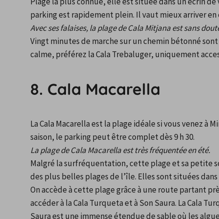
Plage la plus connue, elle est située dans un écrin de v
parking est rapidement plein. Il vaut mieux arriver en
Avec ses falaises, la plage de Cala Mitjana est sans dou
Vingt minutes de marche sur un chemin bétonné sont n
calme, préférez la Cala Trebaluger, uniquement acces
8. Cala Macarella
La Cala Macarella est la plage idéale si vous venez à
saison, le parking peut être complet dès 9 h 30.
La plage de Cala Macarella est très fréquentée en été.
Malgré la surfréquentation, cette plage et sa petite 
des plus belles plages de l’île. Elles sont situées dan
On accède à cette plage grâce à une route partant pr
accéder à la Cala Turqueta et à Son Saura. La Cala Turq
Saura est une immense étendue de sable où les algues