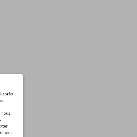
ci-après
que
, nous
s
apter
alement