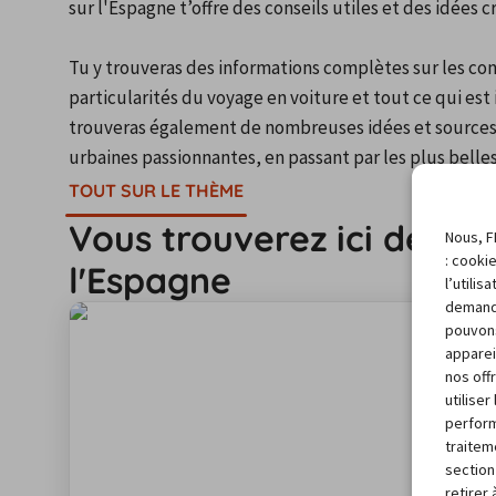
sur l'Espagne t’offre des conseils utiles et des idées 
Tu y trouveras des informations complètes sur les cond
particularités du voyage en voiture et tout ce qui es
trouveras également de nombreuses idées et sources d'
urbaines passionnantes, en passant par les plus belles
TOUT SUR LE THÈME
Vous trouverez ici des in
Nous, F
: cooki
l'Espagne
l’utili
demand
pouvons
apparei
nos off
utilise
perform
traitem
section
retirer