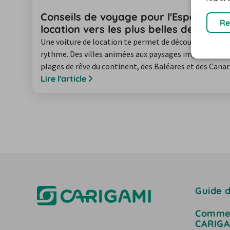
Conseils de voyage pour l'Espagne : e
Re
location vers les plus belles destinati
Une voiture de location te permet de découvrir la dive
rythme. Des villes animées aux paysages impressionna
plages de rêve du continent, des Baléares et des Canari
idées inspirantes pour des road trips, des excursions e
Lire l'article
parfaits à découvrir en voiture. Laisse-toi guider pa
Guide d
Commen
CARIGA