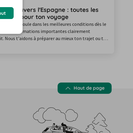
ion à travers l'Espagne : toutes les
out
rtantes pour ton voyage
gne se déroule dans les meilleures conditions dès le
utes les informations importantes clairement
. Nous t'aidons à préparer au mieux ton trajet ou ton
 les informations importantes sur le code de la route,
imitations de vitesse et les particularités de la…
Haut de page