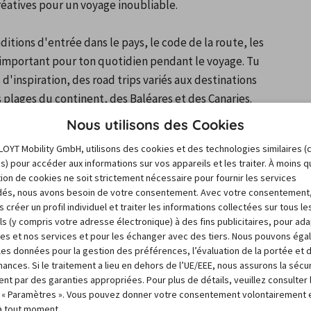
créatives pour un voyage inoubliable.

itions d'entrée dans le pays, le code de la route, les 
t important pour ton quotidien pendant le voyage. Tu 
inspiration, des road trips variés aux destinations 
 plages du continent, des Baléares et des Canaries.
Nous utilisons des Cookies
formations de voyage et de l'
LOYT Mobility GmbH, utilisons des cookies et des technologies similaires (
es) pour accéder aux informations sur vos appareils et les traiter. À moins 
sation de cookies ne soit strictement nécessaire pour fournir les services
és, nous avons besoin de votre consentement. Avec votre consentement
 créer un profil individuel et traiter les informations collectées sur tous le
ls (y compris votre adresse électronique) à des fins publicitaires, pour ad
res et nos services et pour les échanger avec des tiers. Nous pouvons ég
r les données pour la gestion des préférences, l’évaluation de la portée et 
ances. Si le traitement a lieu en dehors de l’UE/EEE, nous assurons la sécu
ent par des garanties appropriées. Pour plus de détails, veuillez consulter 
 « Paramètres ». Vous pouvez donner votre consentement volontairement e
 à tout moment.