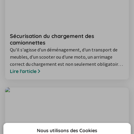
Sécurisation du chargement des
camionnettes
Qu'il s'agisse d'un déménagement, d'un transport de
meubles, d'un scooter ou d'une moto, un arrimage
correct du chargement est non seulement obligatoire,
mais également indispensable pour ta sécurité et celle
Lire l'article
des autres. Découvre ici comment transporter différents
types de chargements en toute sécurité.
Nous utilisons des Cookies