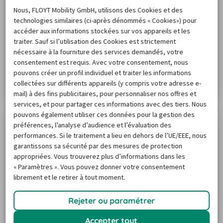
Nous, FLOYT Mobility GmbH, utilisons des Cookies et des
technologies similaires (ci-après dénommés « Cookies») pour
Stationnement des camionnettes :
accéder aux informations stockées sur vos appareils et les
réglementations et conseils pratiques
traiter. Sauf si l’utilisation des Cookies est strictement
En ville, trouver une place de stationnement pour une
nécessaire à la fourniture des services demandés, votre
camionnette peut parfois être compliqué. Non
consentement est requis. Avec votre consentement, nous
seulement le véhicule est plus grand, mais tu ne peux
pouvons créer un profil individuel et traiter les informations
collectées sur différents appareils (y compris votre adresse e-
pas le garer n’importe où. Voici comment t’organiser
Lire l'article
mail) à des fins publicitaires, pour personnaliser nos offres et
pour garer ta camionnette dans une zone résidentielle
services, et pour partager ces informations avec des tiers. Nous
et passer une journée de déménagement détendue.
pouvons également utiliser ces données pour la gestion des
préférences, l’analyse d’audience et l’évaluation des
performances. Si le traitement a lieu en dehors de l’UE/EEE, nous
garantissons sa sécurité par des mesures de protection
appropriées. Vous trouverez plus d’informations dans les
« Paramètres ». Vous pouvez donner votre consentement
librement et le retirer à tout moment.
Rejeter ou paramétrer
Conduire un utilitaire, c'est facile : nos
Accepter tout