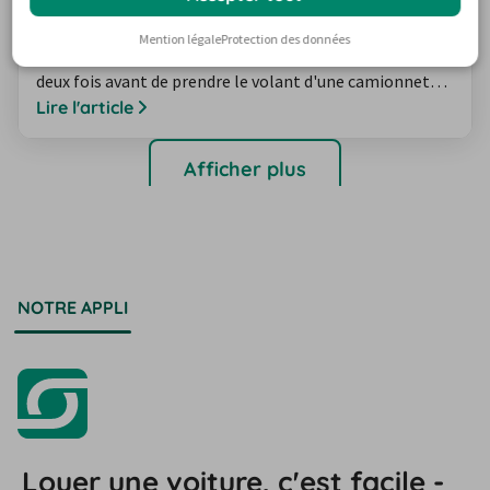
conseils pour ton trajet
Plus grand, plus large, plus lourd : même les
Mention légale
Protection des données
conducteurs les plus expérimentés doivent réfléchir à
deux fois avant de prendre le volant d'une camionnette
ou d'un camion. En effet, démarrer, freiner et prendre
Lire l'article
des virages avec une camionnette est très différent de
ce que l'on fait avec une voiture classique.
Afficher plus
NOTRE APPLI
Louer une voiture, c'est facile -