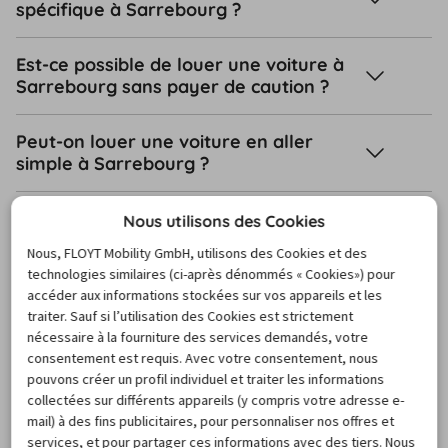
spécifique à Sarrebourg ?
Est-ce possible de louer une voiture à
Sarrebourg sans payer de caution ?
Peut-on louer une voiture en aller
simple à Sarrebourg ?
Comment annuler votre location de
Nous utilisons des Cookies
voiture à Sarrebourg ?
Nous, FLOYT Mobility GmbH, utilisons des Cookies et des
technologies similaires (ci-après dénommés « Cookies») pour
De quels documents ai-je besoin lors
accéder aux informations stockées sur vos appareils et les
de la prise en charge de ma voiture de
traiter. Sauf si l’utilisation des Cookies est strictement
location à Sarrebourg ?
nécessaire à la fourniture des services demandés, votre
consentement est requis. Avec votre consentement, nous
pouvons créer un profil individuel et traiter les informations
collectées sur différents appareils (y compris votre adresse e-
Vers le centre d’assistance
mail) à des fins publicitaires, pour personnaliser nos offres et
services, et pour partager ces informations avec des tiers. Nous