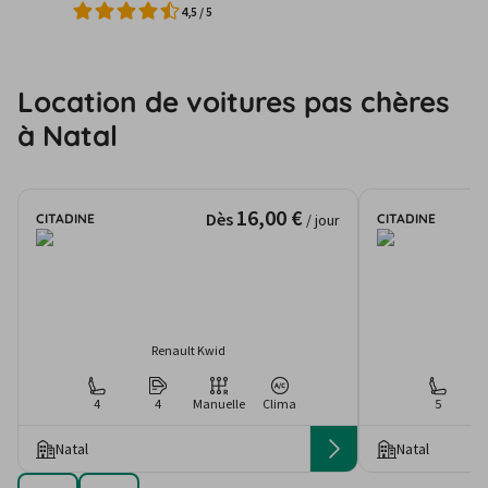
4,5
/
5
Location de voitures pas chères
à Natal
16,00 €
Dès
CITADINE
CITADINE
/ jour
Renault Kwid
4
4
Manuelle
Clima
5
Natal
Natal