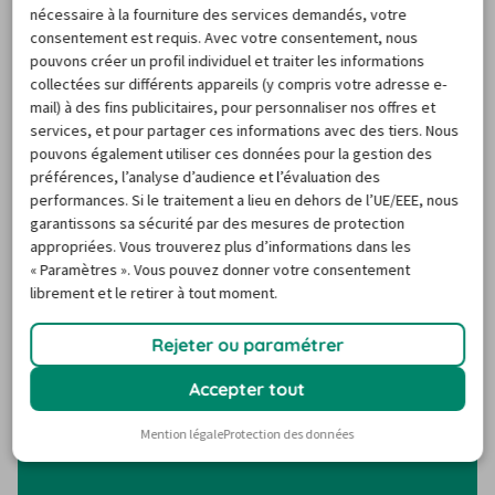
nécessaire à la fourniture des services demandés, votre
touristiques, vous trouverez des endroits pratiques pour 
consentement est requis. Avec votre consentement, nous
récupérer et rendre votre voiture de location. Profitez de 
pouvons créer un profil individuel et traiter les informations
la liberté qu'offre l'exploration de l'île au volant d'une 
collectées sur différents appareils (y compris votre adresse e-
mail) à des fins publicitaires, pour personnaliser nos offres et
voiture de location et découvrez Natal à votre guise.
services, et pour partager ces informations avec des tiers. Nous
pouvons également utiliser ces données pour la gestion des
préférences, l’analyse d’audience et l’évaluation des
Pour visualiser la carte et les informations sur les
performances. Si le traitement a lieu en dehors de l’UE/EEE, nous
stations, merci d’activer les cookies.
garantissons sa sécurité par des mesures de protection
appropriées. Vous trouverez plus d’informations dans les
Cliquez ici pour gérer vos paramètres de cookies.
« Paramètres ». Vous pouvez donner votre consentement
librement et le retirer à tout moment.
Rejeter ou paramétrer
Destinations de voyage
populaires
Accepter tout
Mention légale
Protection des données