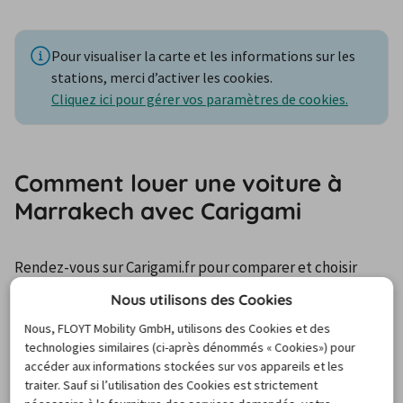
Pour visualiser la carte et les informations sur les
stations, merci d’activer les cookies.
Cliquez ici pour gérer vos paramètres de cookies.
Comment louer une voiture à
Marrakech avec Carigami
Rendez-vous sur Carigami.fr pour comparer et choisir 
parmi une large sélection de véhicules. Tu peux réserver 
Nous utilisons des Cookies
directement sur notre application mobile ou notre site 
Nous, FLOYT Mobility GmbH, utilisons des Cookies et des
web. 
technologies similaires (ci-après dénommés « Cookies») pour
accéder aux informations stockées sur vos appareils et les
Commence par saisir tes informations de voyage dans 
traiter. Sauf si l’utilisation des Cookies est strictement