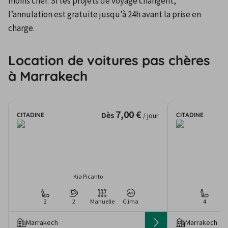
moins cher. Si tes projets de voyage changent, 
l’annulation est gratuite jusqu’à 24h avant la prise en 
charge.
Location de voitures pas chères
à Marrakech
7,00 €
Dès
CITADINE
CITADINE
/ jour
Kia Picanto
2
2
Manuelle
Clima
4
Marrakech
Marrakech