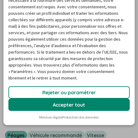
nécessaire à la fourniture des services demandés, votre
notre masque de recherche, tel que les dates de ton 
consentement est requis. Avec votre consentement, nous
séjour et le lieu où tu souhaites récupérer la voiture 
pouvons créer un profil individuel et traiter les informations
louée, par exemple en ville ou à l’aéroport.
collectées sur différents appareils (y compris votre adresse e-
mail) à des fins publicitaires, pour personnaliser nos offres et
Les résultats indiquent, pour chaque véhicule 
services, et pour partager ces informations avec des tiers. Nous
disponible, tous les détails importants tels que le tarif, le 
pouvons également utiliser ces données pour la gestion des
lieu de prise en charge, et l’équipement. Utilise les filtres 
préférences, l’analyse d’audience et l’évaluation des
sur la gauche de la page pour y ajouter tes critères et 
performances. Si le traitement a lieu en dehors de l’UE/EEE, nous
garantissons sa sécurité par des mesures de protection
trouver la location de véhicule idéale. Si tu as des 
appropriées. Vous trouverez plus d’informations dans les
questions concernant ta réservation ou les véhicules sur 
« Paramètres ». Vous pouvez donner votre consentement
notre site web, tu peux contacter notre service client du 
librement et le retirer à tout moment.
lundi au vendredi entre 9h et 18h. 
Rejeter ou paramétrer
Circuler à Marrakech en voiture
Accepter tout
de location : quelques conseils
Mention légale
Protection des données
Péages
Véhicule recommandé
Vitesse