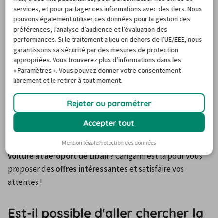
services, et pour partager ces informations avec des tiers. Nous
respecter les horaires des transports en commun. 
pouvons également utiliser ces données pour la gestion des
L’
aéroport de Beyrouth
 accueille les 
agences de haute 
préférences, l’analyse d’audience et l’évaluation des
qualité
, parmi lesquelles Avis, Europcar, Budget, Mex et 
performances. Si le traitement a lieu en dehors de l’UE/EEE, nous
Green Motion.
garantissons sa sécurité par des mesures de protection
appropriées. Vous trouverez plus d’informations dans les
La plupart des enseignes de location sont implantées 
« Paramètres ». Vous pouvez donner votre consentement
dans le hall des arrivées : il vous suffira de suivre les 
librement et le retirer à tout moment.
panneaux indicateurs depuis la zone de récupération des 
bagages pour les rejoindre. À la fin de votre séjour, vous 
Rejeter ou paramétrer
pourrez restituer les clés de votre voiture au même 
Accepter tout
endroit.
Vous avez besoin d’aide pour trouver une 
location de 
Mention légale
Protection des données
voiture à l’aéroport de Liban
 ? Carigami est là pour vous 
proposer des 
offres intéressantes
 et satisfaire vos 
attentes !
Est-il possible d'aller chercher la