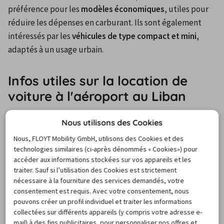
préférence pour les 
modèles économiques
, utiles pour 
réduire les dépenses en carburant. Ils sont également 
intéressés par les 
véhicules de type compact et mini
, 
adaptés à un usage urbain.
Infos utiles sur la location de
voiture à l'aéroport au Liban
Nous utilisons des Cookies
L'
aéroport international de Beyrouth
 (BEY), le seul 
Nous, FLOYT Mobility GmbH, utilisons des Cookies et des
aéroport civil du Liban, est situé à environ 9 kilomètres du 
technologies similaires (ci-après dénommés « Cookies») pour
centre de la capitale. Comme la principale porte d'entrée 
accéder aux informations stockées sur vos appareils et les
du pays, il constitue un excellent point de départ pour 
traiter. Sauf si l’utilisation des Cookies est strictement
commencer votre aventure au volant d’un 
véhicule de 
nécessaire à la fourniture des services demandés, votre
consentement est requis. Avec votre consentement, nous
location au Liban
.
pouvons créer un profil individuel et traiter les informations
Louer une voiture au Liban est la meilleure solution pour 
collectées sur différents appareils (y compris votre adresse e-
découvrir le pays en toute indépendance
, sans avoir à 
mail) à des fins publicitaires, pour personnaliser nos offres et