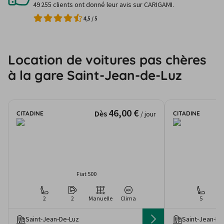
49 255 clients ont donné leur avis sur CARIGAMI.
4,5
/
5
Location de voitures pas chères
à la gare Saint-Jean-de-Luz
46,00 €
Dès
CITADINE
CITADINE
/ jour
Fiat 500
2
2
Manuelle
Clima
5
Saint-Jean-De-Luz
Saint-Jean-De