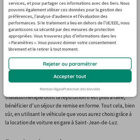
services, et pour partager ces informations avec des tiers. Nous
grande station balnéaire, on sera vraiment dépaysé alors 
pouvons également utiliser ces données pour la gestion des
qu'on est seulement à une vingtaine de kilomètres de la 
préférences, l’analyse d’audience et l’évaluation des
frontière française. Un parcours qui se fait d'ailleurs très 
performances. Si le traitement a lieu en dehors de l’UE/EEE, nous
bien après la location de voiture en gare à Saint-Jean-de-
garantissons sa sécurité par des mesures de protection
appropriées. Vous trouverez plus d’informations dans les
Luz. Vous y apprécierez toute l'année la vue que l'on a 
« Paramètres ». Vous pouvez donner votre consentement
depuis sa baie qui est entourée de montagnes et sa 
librement et le retirer à tout moment.
gastronomie dont font partie les incontournables tapas. 
Dès les beaux jours, vous pourrez, comme les Espagnols 
Rejeter ou paramétrer
qui y vivent à l'année, vous asseoir sur les bancs de ses 
Accepter tout
grandes avenues tout simplement pour profiter de 
l'animation. Vous pourrez aussi, dans le centre de 
Mention légale
Protection des données
thalassothérapie dont la réputation n'est plus à faire, 
bénéficier d'un séjour de remise en forme. Tout cela, bien 
sûr, en utilisant le véhicule que vous aurez choisi grâce à 
la location de voiture en gare à Saint-Jean-de-Luz.