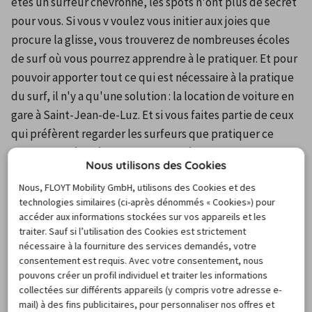
êtes un surfeur chevronné, les spots n'ont plus de secret 
pour vous. Si vous v voulez vous initier aux joies que 
procure la glisse, vous trouverez de nombreuses écoles 
de surf où vous pourrez apprendre à le pratiquer. Et pour 
pouvoir apporter tout ce qui est nécessaire à la pratique 
du surf, il n'y a qu'une solution : la location de voiture en 
gare à Saint-Jean-de-Luz. Et si vous faites partie de ceux 
qui préfèrent regarder les surfeurs que pratiquer ce 
sport, il y a régulièrement dans différentes stations de la 
Nous utilisons des Cookies
Côte basque des compétitions de niveau international, 
Nous, FLOYT Mobility GmbH, utilisons des Cookies et des
particulièrement intéressantes à regarder.
technologies similaires (ci-après dénommés « Cookies») pour
La location de voiture en gare à Saint-Jean-de-Luz pour 
accéder aux informations stockées sur vos appareils et les
une escapade en Espagne
traiter. Sauf si l’utilisation des Cookies est strictement
Sans avoir besoin d'aller trop loin dans les terres 
nécessaire à la fourniture des services demandés, votre
consentement est requis. Avec votre consentement, nous
ibériques, la location de voiture en gare à Saint-Jean-de-
pouvons créer un profil individuel et traiter les informations
Luz permet d'aller passer un moment agréable voire 
collectées sur différents appareils (y compris votre adresse e-
plusieurs jours à San Sebastian. En arrivant dans cette 
mail) à des fins publicitaires, pour personnaliser nos offres et