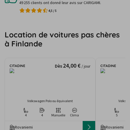
49 255 clients ont donné leur avis sur CARIGAMI.
4,5
/
5
Location de voitures pas chères
à Finlande
24,00 €
Dès
CITADINE
CITADINE
/ jour
Volkswagen Polo ou équivalent
Volkswa
4
4
Manuelle
Clima
5
Rovaniemi
Rovaniemi