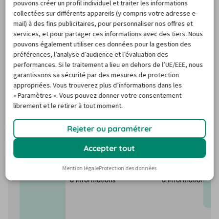
peuvent varier énormément en raison de facteurs tels 
pouvons créer un profil individuel et traiter les informations
collectées sur différents appareils (y compris votre adresse e-
que la demande saisonnière, les jours fériés ou les 
mail) à des fins publicitaires, pour personnaliser nos offres et
événements locaux. Mais pas de panique : Notre 
services, et pour partager ces informations avec des tiers. Nous
baromètre des prix de location de voitures vous aide 
pouvons également utiliser ces données pour la gestion des
préférences, l’analyse d’audience et l’évaluation des
toujours à trouver le créneau le moins cher et la 
performances. Si le traitement a lieu en dehors de l’UE/EEE, nous
meilleure offre pour la location de voiture - c'est promis !
garantissons sa sécurité par des mesures de protection
appropriées. Vous trouverez plus d’informations dans les
« Paramètres ». Vous pouvez donner votre consentement
Helsinki
Rovaniemi
Ivalo
librement et le retirer à tout moment.
Rejeter ou paramétrer
8/26
9/26
10/26
11/26
Accepter tout
143,76 €
60,69 €
9
Mention légale
Protection des données
Pas assez
Pas assez
d’informations
d’informations