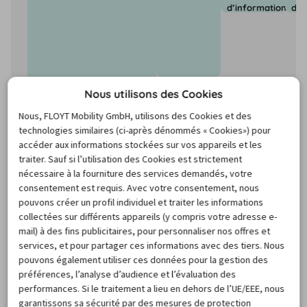
d’informations
d’i
Nous utilisons des Cookies
Nous, FLOYT Mobility GmbH, utilisons des Cookies et des
technologies similaires (ci-après dénommés « Cookies») pour
accéder aux informations stockées sur vos appareils et les
traiter. Sauf si l’utilisation des Cookies est strictement
nécessaire à la fourniture des services demandés, votre
consentement est requis. Avec votre consentement, nous
pouvons créer un profil individuel et traiter les informations
Les prix sont basés sur le prix médian minimum des recherches des
collectées sur différents appareils (y compris votre adresse e-
12 prochains mois et peuvent varier pour les nouvelles de
mail) à des fins publicitaires, pour personnaliser nos offres et
recherches.
services, et pour partager ces informations avec des tiers. Nous
CARTE
pouvons également utiliser ces données pour la gestion des
préférences, l’analyse d’audience et l’évaluation des
performances. Si le traitement a lieu en dehors de l’UE/EEE, nous
garantissons sa sécurité par des mesures de protection