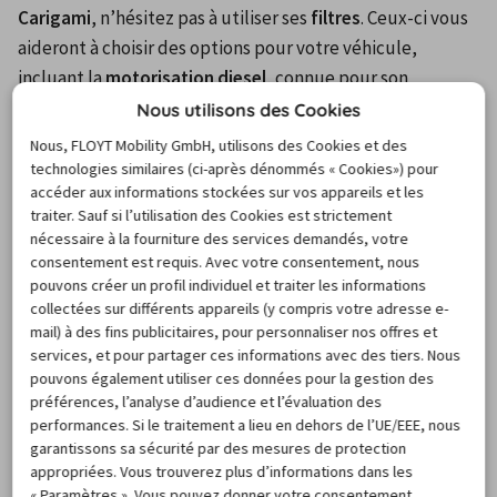
Carigami
, n’hésitez pas à utiliser ses 
filtres
. Ceux-ci vous 
aideront à choisir des options pour votre véhicule, 
incluant la 
motorisation diesel
, connue pour son 
carburant plus économique que l’essence. Le 
siège 
Nous utilisons des Cookies
enfant
, indispensable pour les bambins, est aussi 
Nous, FLOYT Mobility GmbH, utilisons des Cookies et des
populaire.
technologies similaires (ci-après dénommés « Cookies») pour
accéder aux informations stockées sur vos appareils et les
traiter. Sauf si l’utilisation des Cookies est strictement
La catégorie d'automobiles
nécessaire à la fourniture des services demandés, votre
consentement est requis. Avec votre consentement, nous
idéale pour sillonner les routes
pouvons créer un profil individuel et traiter les informations
de Belgrade
collectées sur différents appareils (y compris votre adresse e-
mail) à des fins publicitaires, pour personnaliser nos offres et
services, et pour partager ces informations avec des tiers. Nous
Les conducteurs qui recherchent une 
location de voiture 
pouvons également utiliser ces données pour la gestion des
préférences, l’analyse d’audience et l’évaluation des
à Belgrade pas chère
, préfèrent les 
véhicules 
performances. Si le traitement a lieu en dehors de l’UE/EEE, nous
économiques
. Ils optent également pour les 
gammes 
garantissons sa sécurité par des mesures de protection
mini et compacte
, idéales pour les trajets urbains. Avez-
appropriées. Vous trouverez plus d’informations dans les
vous déjà sélectionné une catégorie de votre voiture de 
« Paramètres ». Vous pouvez donner votre consentement