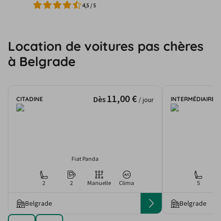
4,5
/
5
Location de voitures pas chères
à Belgrade
11,00 €
Dès
CITADINE
INTERMÉDIAIRE
/ jour
Fiat Panda
2
2
Manuelle
Clima
5
Belgrade
Belgrade