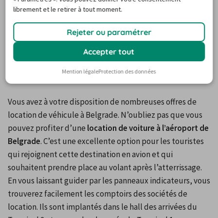
librement et le retirer à tout moment.
location à Belgrade ? Si votre réponse est non, Carigami 
est là pour simplifier votre choix !
Rejeter ou paramétrer
Accepter tout
Louer une voiture à l'aéroport de
Belgrade
Mention légale
Protection des données
Vous avez à votre disposition de nombreuses offres de 
location de véhicule à Belgrade. N’oubliez pas que vous 
pouvez profiter d’une 
location de voiture à l’aéroport de 
Belgrade
. C’est une excellente option pour les touristes 
qui rejoignent cette destination en avion et qui 
souhaitent prendre place au volant après l’atterrissage.
En vous laissant guider par les panneaux indicateurs, vous 
trouverez facilement les comptoirs des sociétés de 
location. Ils sont implantés dans le hall des arrivées du 