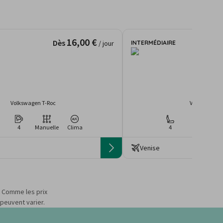
16,00 €
Dès
INTERMÉDIAIRE
/ jour
Volkswagen T-Roc
Volkswagen 
4
Manuelle
Clima
4
2/4
Man
Venise
s. Comme les prix
 peuvent varier.