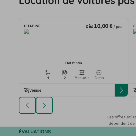
Location de voitures pas
10,00 €
Dès
CITADINE
C
/ jour
Fiat Panda
4
2
Manuelle
Clima
Venise
Les offres et le
dépendent de la
ÉVALUATIONS