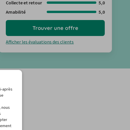
Collecte et retour
5,0
Amabilité
5,0
Trouver une offre
Afficher les évaluations des clients
ci-après
que
, nous
s
apter
alement