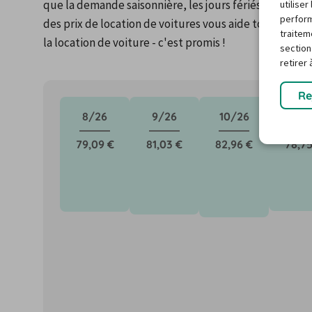
que la demande saisonnière, les jours fériés ou les é
utilise
perform
des prix de location de voitures vous aide toujours à t
traitem
la location de voiture - c'est promis !
section
retirer
Re
8/26
9/26
10/26
11/2
79,09 €
81,03 €
82,96 €
78,75