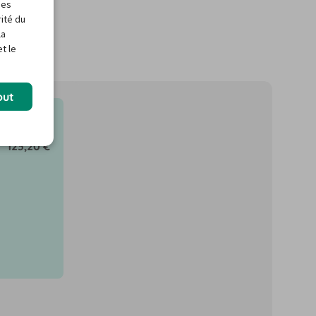
des
rité du
la
t le
out
4/27
123,20 €
ns