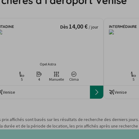
 chères à l'aéroport Venise
14,00 €
Dès
ITADINE
INTERMÉDIAIRE
/ jour
Opel Astra
5
4
Manuelle
Clima
5
Venise
Venise
s prix affichés sont basés sur les résultats de recherche des derniers jour
 durée et de la période de location, les prix affichés après une recherche