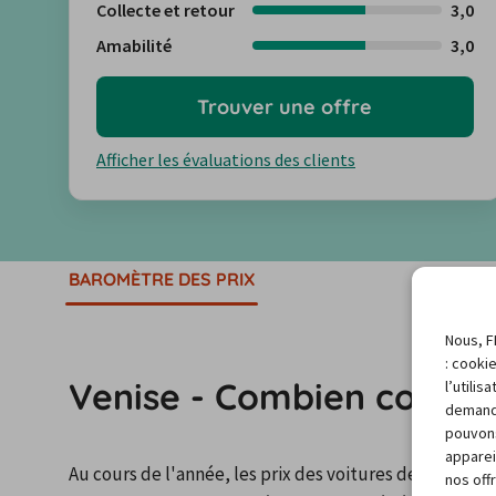
Collecte et retour
3,0
Amabilité
3,0
Trouver une offre
Afficher les évaluations des clients
BAROMÈTRE DES PRIX
Nous, F
: cooki
Venise - Combien coûte u
l’utili
demand
pouvons
apparei
Au cours de l'année, les prix des voitures de location
nos off