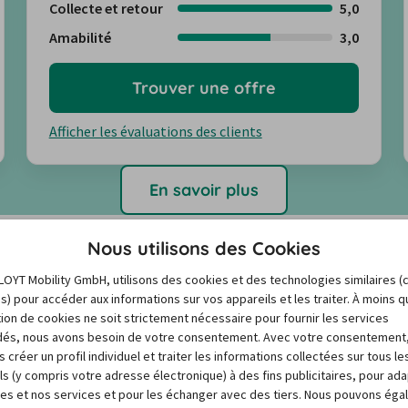
Collecte et retour
5,0
Amabilité
3,0
Trouver une offre
Afficher les évaluations des clients
En savoir plus
Nous utilisons des Cookies
LOYT Mobility GmbH, utilisons des cookies et des technologies similaires (
es) pour accéder aux informations sur vos appareils et les traiter. À moins 
ne voiture de location ?
sation de cookies ne soit strictement nécessaire pour fournir les services
és, nous avons besoin de votre consentement. Avec votre consentement
 créer un profil individuel et traiter les informations collectées sur tous le
ls (y compris votre adresse électronique) à des fins publicitaires, pour ad
 peuvent varier énormément en raison de facteurs tels 
res et nos services et pour les échanger avec des tiers. Nous pouvons ég