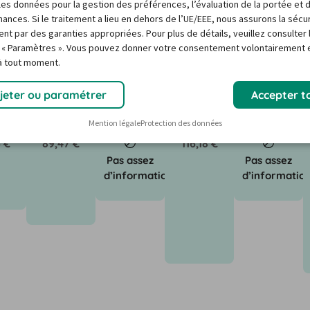
vénements locaux. Mais pas de panique : Notre baromètre 
r les données pour la gestion des préférences, l’évaluation de la portée et 
ances. Si le traitement a lieu en dehors de l’UE/EEE, nous assurons la sécu
rouver le créneau le moins cher et la meilleure offre pour 
ent par des garanties appropriées. Pour plus de détails, veuillez consulter 
 « Paramètres ». Vous pouvez donner votre consentement volontairement e
 à tout moment.
jeter ou paramétrer
Accepter t
6
12/26
1/27
2/27
3/27
Mention légale
Protection des données
 €
89,47 €
116,18 €
Pas assez
Pas assez
d’informations
d’informatio