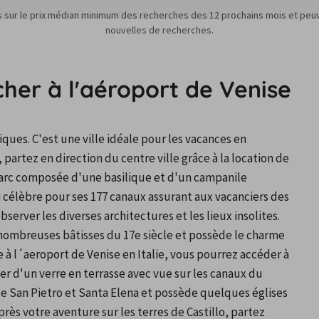
s sur le prix médian minimum des recherches des 12 prochains mois et peuv
nouvelles de recherches.
cher à l'aéroport de Venise
ues. C'est une ville idéale pour les vacances en 
partez en direction du centre ville grâce à la location de 
 Marc composée d'une basilique et d'un campanile 
i célèbre pour ses 177 canaux assurant aux vacanciers des 
bserver les diverses architectures et les lieux insolites. 
e nombreuses bâtisses du 17e siècle et possède le charme 
e à l´aeroport de Venise en Italie, vous pourrez accéder à 
fiter d'un verre en terrasse avec vue sur les canaux du 
que San Pietro et Santa Elena et possède quelques églises 
ès votre aventure sur les terres de Castillo, partez 