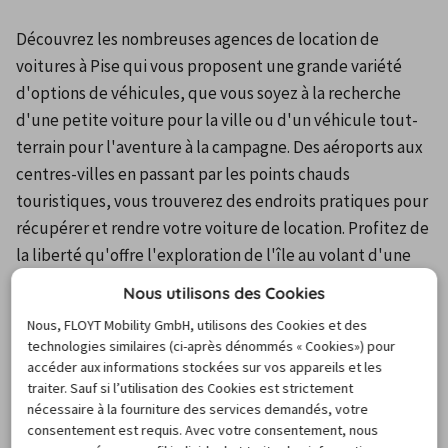
Découvrez les nombreuses agences de location de 
voitures à Pise qui vous proposent une grande variété 
d'options de véhicules, que vous soyez à la recherche 
d'une petite voiture pour la ville ou d'un véhicule tout-
terrain pour l'aventure à la campagne. Des aéroports aux 
centres-villes en passant par les points chauds 
touristiques, vous trouverez des endroits pratiques pour 
récupérer et rendre votre voiture de location. Profitez de 
la liberté qu'offre l'exploration de l'île au volant d'une 
voiture de location et découvrez Pise à votre guise.
Nous utilisons des Cookies
Nous, FLOYT Mobility GmbH, utilisons des Cookies et des
technologies similaires (ci-après dénommés « Cookies») pour
Pour visualiser la carte et les informations sur les
accéder aux informations stockées sur vos appareils et les
stations, merci d’activer les cookies.
traiter. Sauf si l’utilisation des Cookies est strictement
Cliquez ici pour gérer vos paramètres de cookies.
nécessaire à la fourniture des services demandés, votre
consentement est requis. Avec votre consentement, nous