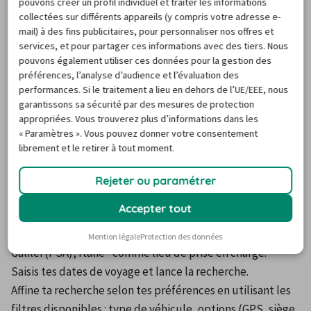
pouvons créer un profil individuel et traiter les informations
collectées sur différents appareils (y compris votre adresse e-
Réserve ta voiture de location à
mail) à des fins publicitaires, pour personnaliser nos offres et
services, et pour partager ces informations avec des tiers. Nous
l'aéroport de Pise le plus tôt
pouvons également utiliser ces données pour la gestion des
possible
préférences, l’analyse d’audience et l’évaluation des
performances. Si le traitement a lieu en dehors de l’UE/EEE, nous
garantissons sa sécurité par des mesures de protection
appropriées. Vous trouverez plus d’informations dans les
Surtout si tu viens en période scolaire et en été. Les 
« Paramètres ». Vous pouvez donner votre consentement
loueurs sont pris d’assaut et les locations de voiture pas 
librement et le retirer à tout moment.
cher partent très rapidement.
Donc dès que tu prends ton billet d’avion, tu réserves ta 
Rejeter ou paramétrer
voiture de location via Carigami. C’est simple et rapide. 
Accepter tout
Une fois sur le site de Carigami.fr, entre "Pise" dans la 
barre de recherche. Sélectionne ensuite "Pise Galileo-
Mention légale
Protection des données
Galilei (PSA), Italie" comme lieu de prise en charge.
Saisis tes dates de voyage et lance la recherche.
Affine ta recherche selon tes préférences en utilisant les 
filtres disponibles : type de véhicule, options (GPS, siège 