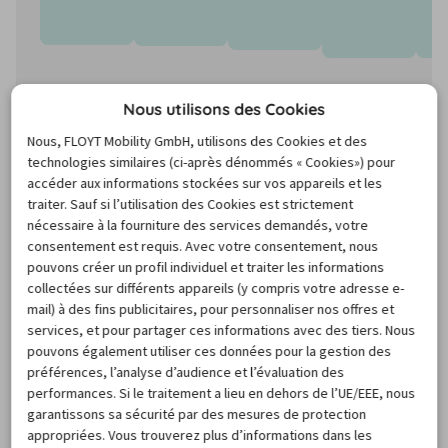
Nous utilisons des Cookies
Nous, FLOYT Mobility GmbH, utilisons des Cookies et des
technologies similaires (ci-après dénommés « Cookies») pour
accéder aux informations stockées sur vos appareils et les
traiter. Sauf si l’utilisation des Cookies est strictement
nécessaire à la fourniture des services demandés, votre
consentement est requis. Avec votre consentement, nous
pouvons créer un profil individuel et traiter les informations
collectées sur différents appareils (y compris votre adresse e-
Les prix sont basés sur le prix médian minimum des recherches des
mail) à des fins publicitaires, pour personnaliser nos offres et
12 prochains mois et peuvent varier pour les nouvelles de
services, et pour partager ces informations avec des tiers. Nous
recherches.
pouvons également utiliser ces données pour la gestion des
préférences, l’analyse d’audience et l’évaluation des
performances. Si le traitement a lieu en dehors de l’UE/EEE, nous
Quelques infos sur la location de
garantissons sa sécurité par des mesures de protection
voiture à l'aéroport de Las Vegas
appropriées. Vous trouverez plus d’informations dans les