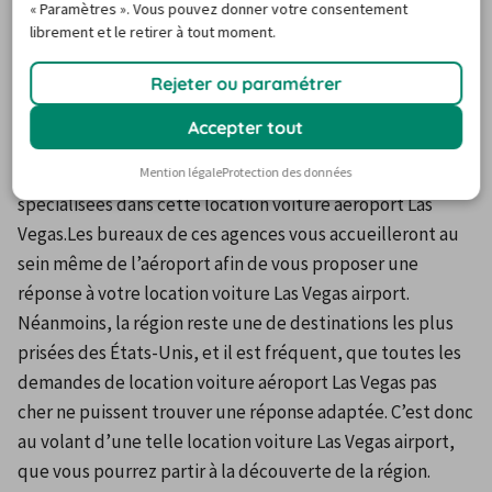
« Paramètres ». Vous pouvez donner votre consentement
librement et le retirer à tout moment.
Avant de débarquer à l’aéroport international Mac Carran, 
Rejeter ou paramétrer
qui se situe à une dizaine de kilomètres au sud de la ville 
de Las Vegas, vous vous devrez d’avoir réservé une 
Accepter tout
location voiture Las Vegas airport. En effet, l’aéroport 
dispose bien des plus grands noms de sociétés, 
Mention légale
Protection des données
spécialisées dans cette location voiture aéroport Las 
Vegas.Les bureaux de ces agences vous accueilleront au 
sein même de l’aéroport afin de vous proposer une 
réponse à votre location voiture Las Vegas airport. 
Néanmoins, la région reste une de destinations les plus 
prisées des États-Unis, et il est fréquent, que toutes les 
demandes de location voiture aéroport Las Vegas pas 
cher ne puissent trouver une réponse adaptée. C’est donc 
au volant d’une telle location voiture Las Vegas airport, 
que vous pourrez partir à la découverte de la région.