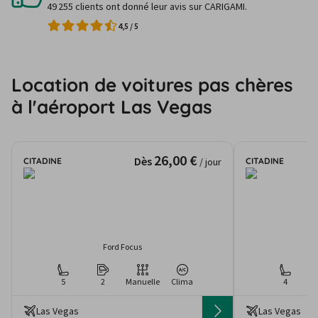
49 255 clients ont donné leur avis sur CARIGAMI.
4,5
/
5
Location de voitures pas chères
à l'aéroport Las Vegas
26,00 €
Dès
CITADINE
CITADINE
/ jour
Ford Focus
M
5
2
Manuelle
Clima
4
Las Vegas
Las Vegas