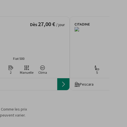
27,00 €
Dès
CITADINE
/ jour
Fiat 500
Ford Pum
2
Manuelle
Clima
5
4
Man
Pescara
s. Comme les prix
 peuvent varier.