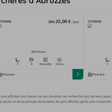
 chères à Abruzzes
25,00 €
Dès
ITADINE
CITADINE
/ jour
SEAT Arona
5
4
Manuelle
Clima
2
Pescara
Pescara
s prix affichés sont basés sur les résultats de recherche des derniers jour
 durée et de la période de location, les prix affichés après une recherche