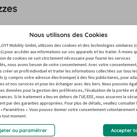
zzes
Nous utilisons des Cookies
populaires
LOYT Mobility GmbH, utilisons des cookies et des technologies similaires (
es) pour accéder aux informations sur vos appareils et les traiter. À moins 
sation de cookies ne soit strictement nécessaire pour fournir les services
és, nous avons besoin de votre consentement. Avec votre consentement
 créer un profil individuel et traiter les informations collectées sur tous le
ls (y compris votre adresse électronique) à des fins publicitaires, pour ad
res et nos services et pour les échanger avec des tiers. Nous pouvons ég
r les données pour la gestion des préférences, l’évaluation de la portée et 
ances. Si le traitement a lieu en dehors de l’UE/EEE, nous assurons la sécu
ent par des garanties appropriées. Pour plus de détails, veuillez consulter 
 « Paramètres ». Vous pouvez donner votre consentement volontairement e
 à tout moment.
Location voiture France
jeter ou paramétrer
Accepter t