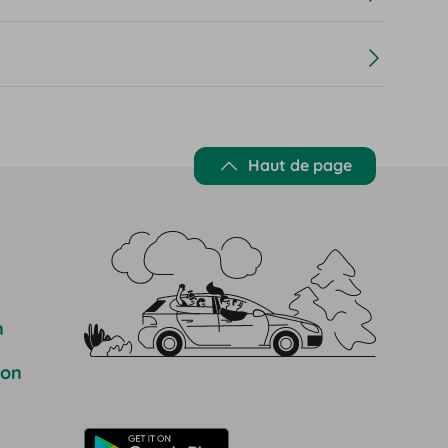
Haut de page
n
ion