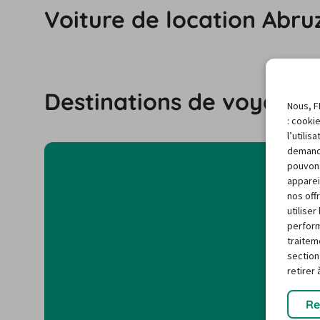
Voiture de location Abru
Destinations de voyage 
Nous, F
: cooki
l’utili
demand
pouvons
apparei
nos off
utilise
perform
traitem
section
retirer
Re