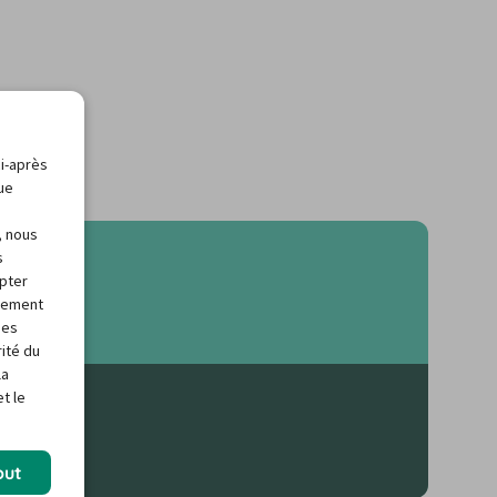
ci-après
que
, nous
s
apter
alement
des
rité du
la
t le
out