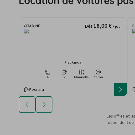
Location de voitures pas
18,00 €
Dès
CITADINE
C
/ jour
Fiat Panda
4
2
Manuelle
Clima
Pescara
Les offres et le
dépendent de la