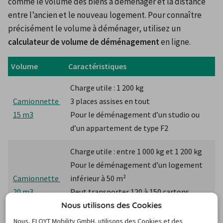
comme le volume des biens à déménager et la distance 
entre l’ancien et le nouveau logement. Pour connaître 
précisément le volume à déménager, utilisez un 
calculateur de volume de déménagement
 en ligne.
Volume
Caractéristiques
Charge utile : 1 200 kg
Camionnette 
3 places assises en tout
15 m3
Pour le déménagement d’un studio ou 
d’un appartement de type F2
Charge utile : entre 1 000 kg et 1 200 kg
Pour le déménagement d’un logement 
Camionnette 
inférieur à 50 m²
20 m3
Peut transporter 120 à 150 cartons
Nous utilisons des Cookies
Possibipté de le conduire avec un permis 
B
Nous, FLOYT Mobility GmbH, utilisons des Cookies et des