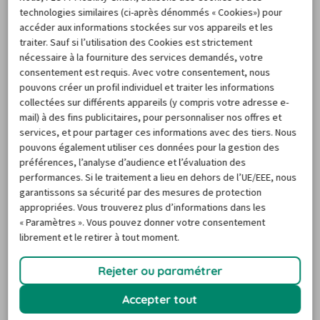
technologies similaires (ci-après dénommés « Cookies») pour
Charge utile : 5 tonnes
accéder aux informations stockées sur vos appareils et les
traiter. Sauf si l’utilisation des Cookies est strictement
Pour le déménagement d’un local de 80 à 
Camionnette 
nécessaire à la fourniture des services demandés, votre
100 m²
consentement est requis. Avec votre consentement, nous
30 m3
Pouvant contenir jusqu’à 250 cartons
pouvons créer un profil individuel et traiter les informations
collectées sur différents appareils (y compris votre adresse e-
Sa conduite demande un permis C
mail) à des fins publicitaires, pour personnaliser nos offres et
services, et pour partager ces informations avec des tiers. Nous
Charge utile : 10 tonnes
pouvons également utiliser ces données pour la gestion des
Pour le déménagement d’un logement 
préférences, l’analyse d’audience et l’évaluation des
Camionnette 
de 100 m²
performances. Si le traitement a lieu en dehors de l’UE/EEE, nous
50 m3
garantissons sa sécurité par des mesures de protection
Nécessite parfois un véhicule de 
appropriées. Vous trouverez plus d’informations dans les
transbordement
« Paramètres ». Vous pouvez donner votre consentement
librement et le retirer à tout moment.
Rejeter ou paramétrer
FAQ
Accepter tout