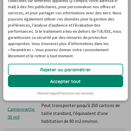
collectées sur différents appareils (y compris votre adresse e-
location de votre camion utilitaire en une expérience de 
mail) à des fins publicitaires, pour personnaliser nos offres et
location sereine et fiable.
services, et pour partager ces informations avec des tiers. Nous
A titre d’information, voici les catégories et volumes 
pouvons également utiliser ces données pour la gestion des
préférences, l’analyse d’audience et l’évaluation des
d’utilitaires selon le volume d’objets à transporter :
performances. Si le traitement a lieu en dehors de l’UE/EEE, nous
garantissons sa sécurité par des mesures de protection
Volume
Caractéristiques
appropriées. Vous trouverez plus d’informations dans les
« Paramètres ». Vous pouvez donner votre consentement
Peut contenir 90 à 100 cartons, idéal 
librement et le retirer à tout moment.
Camionnette 
pour le déménagement d’un petit 
15 m3
Rejeter ou paramétrer
appartement.
Accepter tout
Camionnette 
Dispose d’une surface pouvant contenir 
20 m3
l’équivalent de 6 euros-palettes.
Mention légale
Protection des données
Peut transporter jusqu’à 250 cartons de 
Camionnette 
taille standard, l’équivalent d’une 
30 m3
habitation de 80 m2 environ.