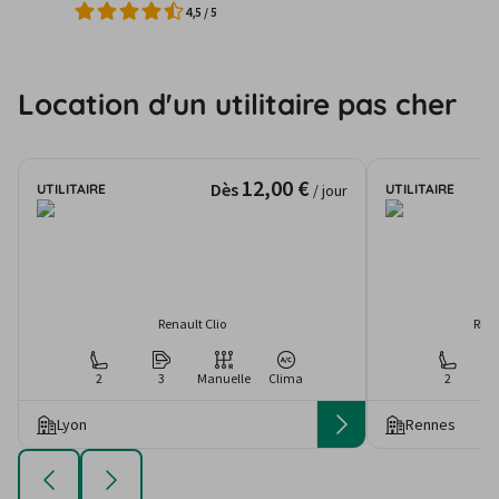
4,5
/
5
Location d'un utilitaire pas cher
12,00 €
Dès
UTILITAIRE
UTILITAIRE
/ jour
Renault Clio
REN
2
3
Manuelle
Clima
2
Lyon
Rennes