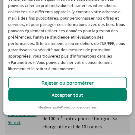
pouvons créer un profil individuel et traiter les informations
Elle présente un volume de stockage 
collectées sur différents appareils (y compris votre adresse e-
important et pratique. Sa charge utile 
mail) à des fins publicitaires, pour personnaliser nos offres et
Camionnette 
services, et pour partager ces informations avec des tiers. Nous
est de 1 000 kg à 1 200 kg. Elle peut 
20 m3
pouvons également utiliser ces données pour la gestion des
transporter des biens sur une surface 
préférences, l’analyse d’audience et l’évaluation des
inférieure à 50 m².
performances. Si le traitement a lieu en dehors de l’UE/EEE, nous
garantissons sa sécurité par des mesures de protection
La charge utile de ce camion est de 5 
appropriées. Vous trouverez plus d’informations dans les
« Paramètres ». Vous pouvez donner votre consentement
tonnes. Toute personne titulaire ’un 
librement et le retirer à tout moment.
Camionnette 
permis C peut la conduire. C’est le 
30 m3
véhicule utilitaire recommandé pour le 
Rejeter ou paramétrer
déménagement d’un logement de moins 
Accepter tout
de 80 m².
Mention légale
Protection des données
Pour le déménagement d’un logement 
Camionnette 
de 100 m², optez pour ce fourgon. Sa 
50 m3;
charge utile est de 10 tonnes. 