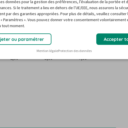
r les données pour la gestion des préférences, l’évaluation de la portée et 
3,00
7,50
10,50
ances. Si le traitement a lieu en dehors de l’UE/EEE, nous assurons la sécu
ent par des garanties appropriées. Pour plus de détails, veuillez consulter 
1,40
3,50
4,90
 « Paramètres ». Vous pouvez donner votre consentement volontairement e
 à tout moment.
1,80
4,50
6,30
jeter ou paramétrer
Accepter t
1,00
2,50
3,50
Mention légale
Protection des données
2,00
5,00
7,00