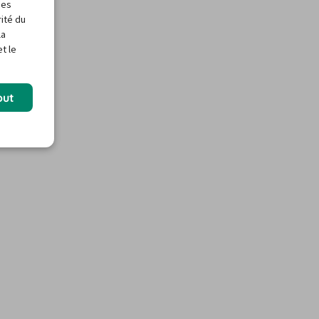
des
rité du
la
t le
out