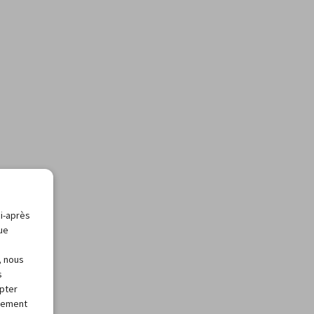
ci-après
que
, nous
s
apter
alement