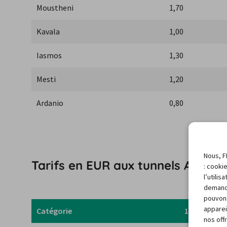
Moustheni
1,70
Kavala
1,00
Iasmos
1,30
Mesti
1,20
Ardanio
0,80
Nous, F
Tarifs en EUR aux tunnels Aktio-
: cooki
l’utili
demand
pouvons
apparei
Catégorie
1
nos off