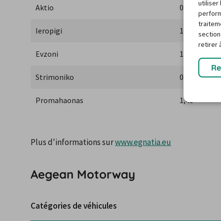
utilise
Aktio
0,70
perform
traitem
Ieropigi
1,00
section
retirer
Evzoni
1,30
Re
Strimoniko
0,70
Promahaonas
1,40
Plus d'informations sur 
www.egnatia.eu
Aegean Motorway
Catégories de véhicules