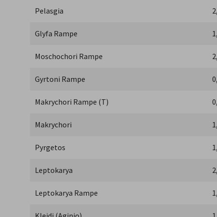
Pelasgia
2
Glyfa Rampe
1
Moschochori Rampe
2
Gyrtoni Rampe
0
Makrychori Rampe (T)
0
Makrychori
1
Pyrgetos
1
Leptokarya
2
Leptokarya Rampe
1
Kleidi (Aginio)
1