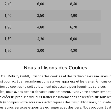
2,40
6,00
8,40
1,40
3,50
4,90
1,90
4,80
6,70
1,70
4,30
6,00
1,20
3,00
4,20
Nous utilisons des Cookies
LOYT Mobility GmbH, utilisons des cookies et des technologies similaires (
Preveza, Ieropigi Evzoni et Promahonas
es) pour accéder aux informations sur vos appareils et les traiter. À moins 
sation de cookies ne soit strictement nécessaire pour fournir les services
és, nous avons besoin de votre consentement. Avec votre consentement
 créer un profil individuel et traiter les informations collectées sur tous le
ls (y compris votre adresse électronique) à des fins publicitaires, pour ad
2
3
4
res et nos services et pour les échanger avec des tiers. Nous pouvons ég