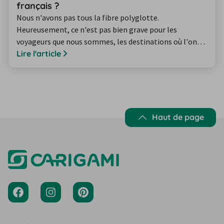
français ?
Nous n'avons pas tous la fibre polyglotte.
Heureusement, ce n'est pas bien grave pour les
voyageurs que nous sommes, les destinations où l'on
parle le français sont légion. Proches ou lointaines,
Lire l'article
voici une sélection des plus belles destinations où
voyager en français.
Haut de page