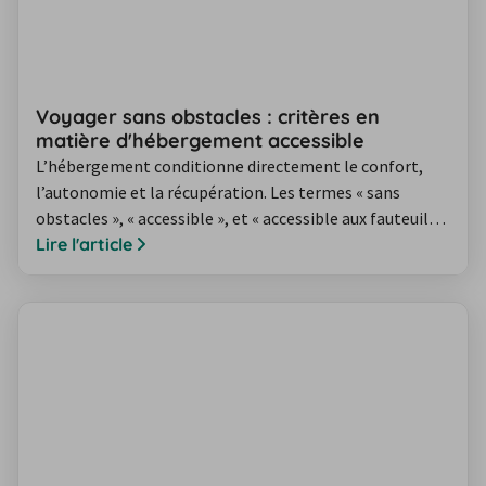
Voyager sans obstacles : critères en
matière d'hébergement accessible
L’hébergement conditionne directement le confort,
l’autonomie et la récupération. Les termes « sans
obstacles », « accessible », et « accessible aux fauteuils
roulants » sont souvent confondus. Cette page clarifie
Lire l'article
les définitions, les cadres légaux, et les critères
pratiques pour choisir un logement réellement adapté.