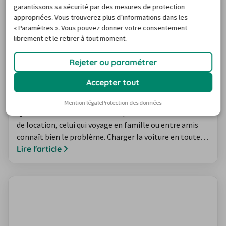
garantissons sa sécurité par des mesures de protection
appropriées. Vous trouverez plus d’informations dans les
« Paramètres ». Vous pouvez donner votre consentement
librement et le retirer à tout moment.
Rejeter ou paramétrer
Accepter tout
Charger sa voiture en toute sécurité :
conseils pratiques
Mention légale
Protection des données
Que ce soit avec votre véhicule privé ou avec une voiture
de location, celui qui voyage en famille ou entre amis
connaît bien le problème. Charger la voiture en toute
sécurité n’est pas toujours une mince affaire. Voici
Lire l'article
quelques conseils avant un départ en vacances, en week-
end, ou pour une journée en bord de mer.