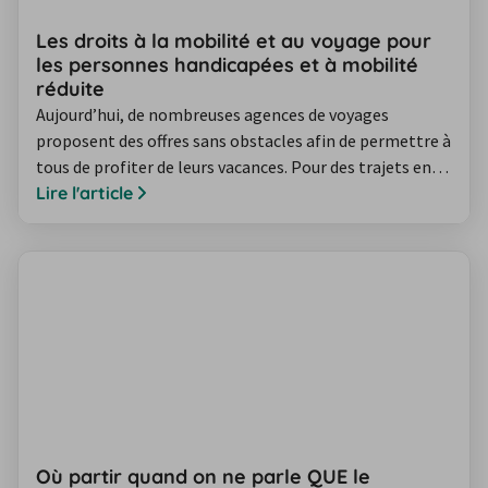
Les droits à la mobilité et au voyage pour
les personnes handicapées et à mobilité
réduite
Aujourd’hui, de nombreuses agences de voyages
proposent des offres sans obstacles afin de permettre à
tous de profiter de leurs vacances. Pour des trajets en
bus, en train, en avion ou en bateau, les personnes
Lire l'article
handicapées et à mobilité réduite peuvent bénéficier de
services adaptés. Il est cependant nécessaire d’informer
les agences et compagnies de transport en amont et de
réserver les offres…
Où partir quand on ne parle QUE le