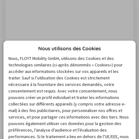
Nous utilisons des Cookies
Découvrir le monde en voiture de location :
Nous, FLOYT Mobility GmbH, utilisons des Cookies et des
technologies similaires (ci-après dénommés « Cookies») pour
toutes les informations importantes pour
accéder aux informations stockées sur vos appareils et les
ton voyage
traiter. Sauf si l’utilisation des Cookies est strictement
Pour que ton voyage se déroule sans encombre et en
nécessaire à la fourniture des services demandés, votre
toute sérénité, nous avons rassemblé les informations
consentement est requis. Avec votre consentement, nous
les plus importantes pour ton voyage en voiture de
pouvons créer un profil individuel et traiter les informations
location. Découvre les règles de circulation à respecter,
Lire l'article
collectées sur différents appareils (y compris votre adresse e-
le fonctionnement des systèmes de péage, la manière
mail) à des fins publicitaires, pour personnaliser nos offres et
Vous trouverez ici des conseils de
de circuler dans les ronds-points et les particularités
services, et pour partager ces informations avec des tiers. Nous
voyage généraux
pouvons également utiliser ces données pour la gestion des
des voyages internationaux, comme l'Eurotunnel.
préférences, l’analyse d’audience et l’évaluation des
Notre guide te fournit des…
performances. Si le traitement a lieu en dehors de l’UE/EEE, nous