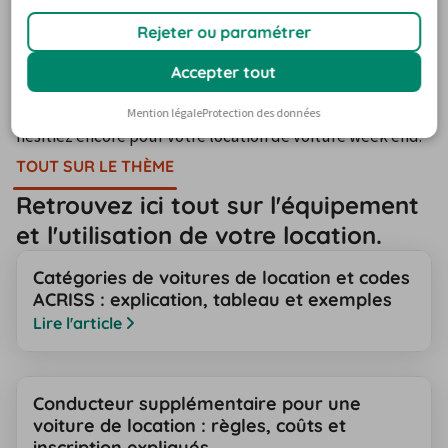
véhicules afin de répondre à tous les besoins qui 
pourraient se présenter. Enfin, un service infoline gratuit 
Rejeter ou paramétrer
et la possibilité d'annuler votre commande sans souffrir 
Accepter tout
de pénalité, 24 heures avant la date de prise en charge, 
termineront sûrement de vous convaincre si jamais vous 
Mention légale
Protection des données
hésitiez encore pour votre location de voiture week end.
TOUT SUR LE THÈME
Retrouvez ici tout sur l'équipement
et l'utilisation de votre location.
Catégories de voitures de location et codes
ACRISS : explication, tableau et exemples
Lire l'article
Conducteur supplémentaire pour une
voiture de location : règles, coûts et
inscription expliqués