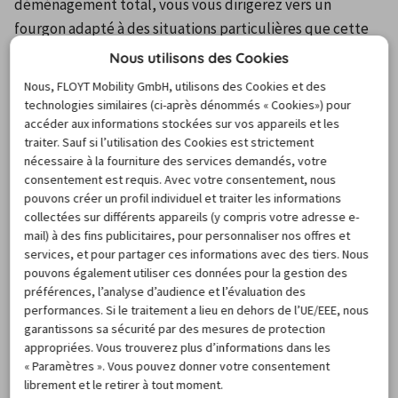
déménagement total, vous vous dirigerez vers un 
fourgon adapté à des situations particulières que cette 
location voiture week-end résoudra.
Nous utilisons des Cookies
Nous, FLOYT Mobility GmbH, utilisons des Cookies et des
Votre réservation sur CARIGAMI
technologies similaires (ci-après dénommés « Cookies») pour
accéder aux informations stockées sur vos appareils et les
traiter. Sauf si l’utilisation des Cookies est strictement
Passer par le site CARIGAMI pour une location voiture 
nécessaire à la fourniture des services demandés, votre
consentement est requis. Avec votre consentement, nous
week-end, c'est vous garantir un service de qualité. En 
pouvons créer un profil individuel et traiter les informations
outre, en passant par ce site, vous pourrez faire votre 
collectées sur différents appareils (y compris votre adresse e-
choix selon vos besoins, et ce, parmi une vaste gamme de 
mail) à des fins publicitaires, pour personnaliser nos offres et
modèles. Le comparateur de prix location voiture week 
services, et pour partager ces informations avec des tiers. Nous
pouvons également utiliser ces données pour la gestion des
end vous permettra de conforter ce choix que vous 
préférences, l’analyse d’audience et l’évaluation des
validerez en seulement quelques clics grâce à la 
performances. Si le traitement a lieu en dehors de l’UE/EEE, nous
simplicité de fonctionnement de la réservation en ligne. 
garantissons sa sécurité par des mesures de protection
appropriées. Vous trouverez plus d’informations dans les
Carigami.fr, ce sont 40 000 agences de location réparties 
« Paramètres ». Vous pouvez donner votre consentement
dans 170 pays, qui vous proposent tous types de 
librement et le retirer à tout moment.