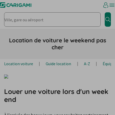
Ville, gare ou aéroport
Rec
Location de voiture le weekend pas
cher
Location voiture
Guide location
A-Z
Équipe
Louer une voiture lors d'un week
end