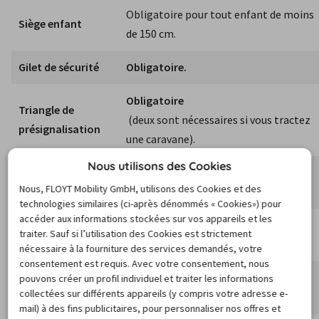
Obligatoire pour tout enfant de moins 
Siège enfant
de 150 cm.
Gilet de sécurité
Obligatoire.
Obligatoire
Triangle de 
 (deux sont nécessaires si vous tractez 
présignalisation
une caravane).
Nous utilisons des Cookies
Trousse de 
Obligatoire.
Nous, FLOYT Mobility GmbH, utilisons des Cookies et des
secours
technologies similaires (ci-après dénommés « Cookies») pour
accéder aux informations stockées sur vos appareils et les
Obligatoire uniquement pour les 
Extincteur
traiter. Sauf si l’utilisation des Cookies est strictement
camions et bus.
nécessaire à la fourniture des services demandés, votre
consentement est requis. Avec votre consentement, nous
Ampoules de 
Obligatoires pour les véhicules 
pouvons créer un profil individuel et traiter les informations
collectées sur différents appareils (y compris votre adresse e-
rechange
immatriculés en Slovénie.
mail) à des fins publicitaires, pour personnaliser nos offres et