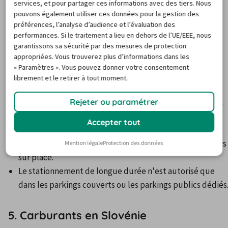
services, et pour partager ces informations avec des tiers. Nous
pouvons également utiliser ces données pour la gestion des
préférences, l’analyse d’audience et l’évaluation des
performances. Si le traitement a lieu en dehors de l’UE/EEE, nous
4. Stationnement en Slovénie
garantissons sa sécurité par des mesures de protection
appropriées. Vous trouverez plus d’informations dans les
« Paramètres ». Vous pouvez donner votre consentement
Zones bleues :
 Stationnement gratuit autorisé pour 30 
librement et le retirer à tout moment.
minutes.
Zones blanches :
Rejeter ou paramétrer
 Stationnement gratuit autorisé pour 2 
heures, mais un ticket de parking est requis entre 7h et 
Accepter tout
19h.
Zones payantes :
 Les tickets s'achètent aux horodateurs 
Mention légale
Protection des données
sur place.
Le stationnement de longue durée n'est autorisé que 
dans les parkings couverts ou les parkings publics dédiés
5. Carburants en Slovénie