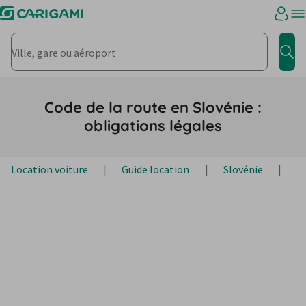
Ville, gare ou aéroport
Rec
Code de la route en Slovénie :
obligations légales
Location voiture
Guide location
Slovénie
I