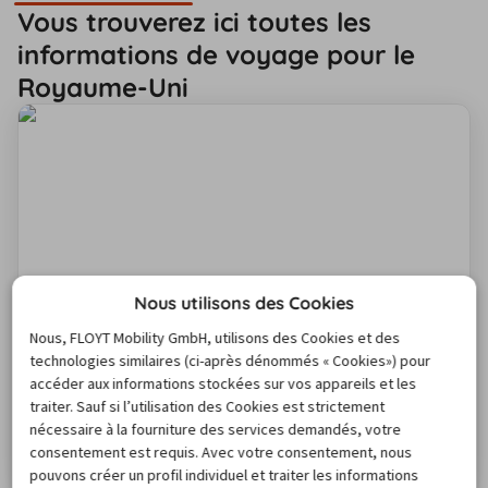
Vous trouverez ici toutes les
informations de voyage pour le
Royaume-Uni
Nous utilisons des Cookies
Code de la route au Royaume-Uni :
Nous, FLOYT Mobility GmbH, utilisons des Cookies et des
obligations légales
technologies similaires (ci-après dénommés « Cookies») pour
Pour tout conducteur non britannique au Royaume-Uni,
accéder aux informations stockées sur vos appareils et les
l'adaptation principale concerne avant tout la conduite
traiter. Sauf si l’utilisation des Cookies est strictement
nécessaire à la fourniture des services demandés, votre
à gauche. Si vous prenez le volant sur l'île pour la
consentement est requis. Avec votre consentement, nous
première fois, il est conseillé de s'exercer brièvement
Lire l'article
pouvons créer un profil individuel et traiter les informations
sur une route peu fréquentée afin de vous familiariser