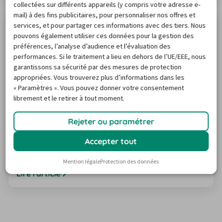
collectées sur différents appareils (y compris votre adresse e-
avec le poste de conduite à droite avant de vous lancer
mail) à des fins publicitaires, pour personnaliser nos offres et
dans le flux du trafic avec votre voiture de location.
services, et pour partager ces informations avec des tiers. Nous
pouvons également utiliser ces données pour la gestion des
préférences, l’analyse d’audience et l’évaluation des
performances. Si le traitement a lieu en dehors de l’UE/EEE, nous
garantissons sa sécurité par des mesures de protection
appropriées. Vous trouverez plus d’informations dans les
« Paramètres ». Vous pouvez donner votre consentement
librement et le retirer à tout moment.
Péages et vignettes au Royaume-Uni :
Rejeter ou paramétrer
tarifs et frais
Conduire au Royaume-Uni peut donner des sueurs
Accepter tout
froides à de nombreux voyageurs, ne serait-ce qu'à
cause de la conduite à gauche. Si l'on ajoute à cela des
Mention légale
Protection des données
règles de péage opaques, la confusion est totale. En
Lire l'article
réalité, aucune taxe n'est prélevée sur les routes
publiques au Royaume-Uni, à l'exception de quelques
tunnels et ponts. Toutefois, Londres applique la
"Congestion Charge", une taxe urbaine…