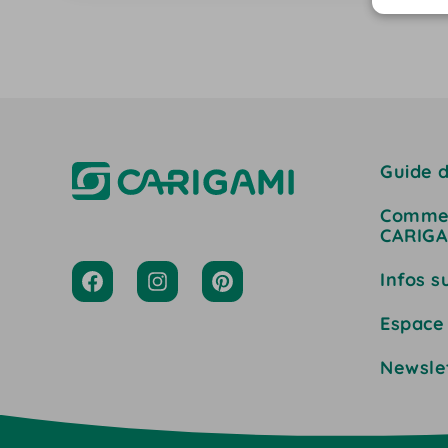
110…
Guide d
Commen
CARIGA
Infos s
Espace
Newsle