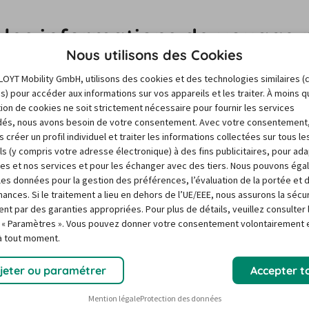
s les informations de voyage 
Nous utilisons des Cookies
LOYT Mobility GmbH, utilisons des cookies et des technologies similaires (
es) pour accéder aux informations sur vos appareils et les traiter. À moins 
sation de cookies ne soit strictement nécessaire pour fournir les services
és, nous avons besoin de votre consentement. Avec votre consentement
 créer un profil individuel et traiter les informations collectées sur tous le
ls (y compris votre adresse électronique) à des fins publicitaires, pour ad
res et nos services et pour les échanger avec des tiers. Nous pouvons ég
r les données pour la gestion des préférences, l’évaluation de la portée et 
formations
Péages au Portugal 
ances. Si le traitement a lieu en dehors de l’UE/EEE, nous assurons la sécu
péage
ent par des garanties appropriées. Pour plus de détails, veuillez consulter 
 « Paramètres ». Vous pouvez donner votre consentement volontairement e
 plus prisées pour les
Comme dans de nombreux pa
 à tout moment.
éparez-vous à une conduite
sur les autoroutes du Portu
 vivement conseillé de
paiement électronique qui 
jeter ou paramétrer
Accepter t
ugal. Par exemple, la vitesse
conducteurs et conductrices
Lire l'article
res et les motos, et de
particularités. Ne vous inqu
Mention légale
Protection des données