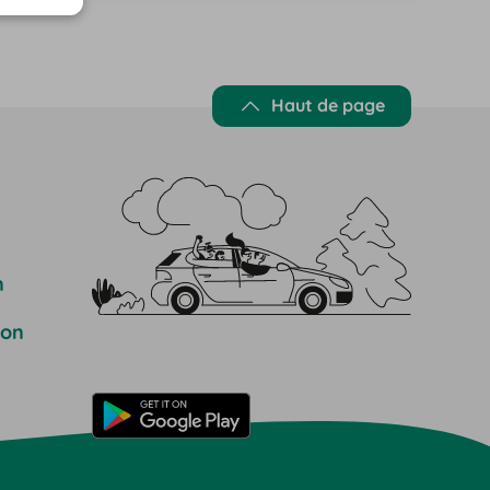
Haut de page
n
ion