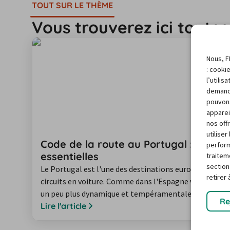
TOUT SUR LE THÈME
Vous trouverez ici toute
Nous, F
: cooki
l’utili
demand
pouvons
apparei
nos off
utilise
Code de la route au Portugal : les in
perform
essentielles
traitem
section
Le Portugal est l'une des destinations européennes les
retirer
circuits en voiture. Comme dans l'Espagne voisine, pr
un peu plus dynamique et tempéramentale. Il est donc
Re
connaître les principales règles de circulation au Port
Lire l'article
maximale sur autoroute est de 120 km/h pour les voitu