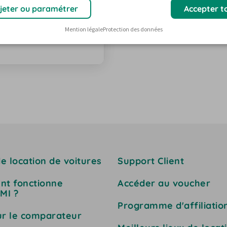
 voyage
jeter ou paramétrer
Accepter t
sans encombre, nous avons
anière claire. Découvrez les
Mention légale
Protection des données
 lors de votre arrivée en
e location de voitures
Support Client
t fonctionne
Accéder au voucher
MI ?
Programme d'affiliatio
ur le comparateur