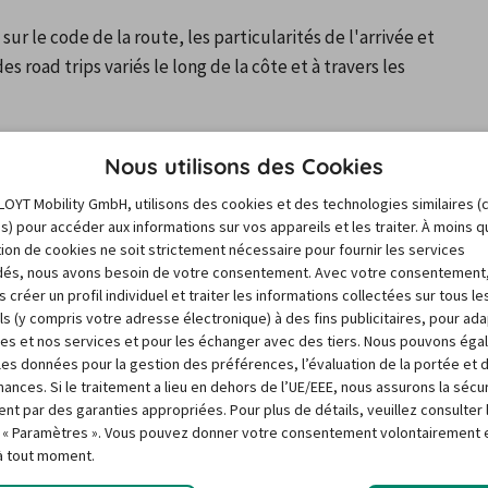
r le code de la route, les particularités de l'arrivée et 
road trips variés le long de la côte et à travers les 
Nous utilisons des Cookies
formations de voyage et de l'
LOYT Mobility GmbH, utilisons des cookies et des technologies similaires (
es) pour accéder aux informations sur vos appareils et les traiter. À moins 
sation de cookies ne soit strictement nécessaire pour fournir les services
és, nous avons besoin de votre consentement. Avec votre consentement
 créer un profil individuel et traiter les informations collectées sur tous le
ls (y compris votre adresse électronique) à des fins publicitaires, pour ad
res et nos services et pour les échanger avec des tiers. Nous pouvons ég
r les données pour la gestion des préférences, l’évaluation de la portée et 
ances. Si le traitement a lieu en dehors de l’UE/EEE, nous assurons la sécu
ent par des garanties appropriées. Pour plus de détails, veuillez consulter 
 « Paramètres ». Vous pouvez donner votre consentement volontairement e
 à tout moment.
tes les