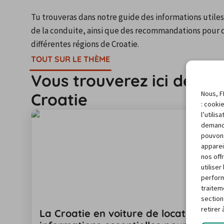
Tu trouveras dans notre guide des informations utiles su
de la conduite, ainsi que des recommandations pour des 
différentes régions de Croatie.
TOUT SUR LE THÈME
Vous trouverez ici des in
Nous, F
Croatie
: cooki
l’utili
demand
pouvons
apparei
nos off
utilise
perform
traitem
section
retirer
La Croatie en voiture de location : tou