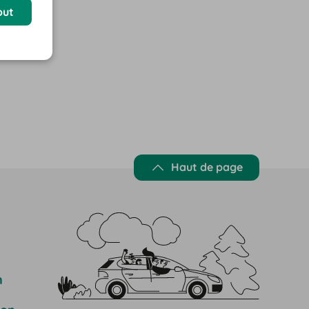
out
Haut de page
n