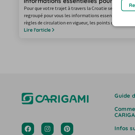
informations essentielles pour votre
Re
Pour que votre trajet à travers la Croatie se déroule 
regroupé pour vous les informations essentielles de m
règles de circulation en vigueur, les points de vigilance
voiture et les spécificités du trafic routier local.
Lire l'article
Guide d
Commen
CARIGA
Infos s