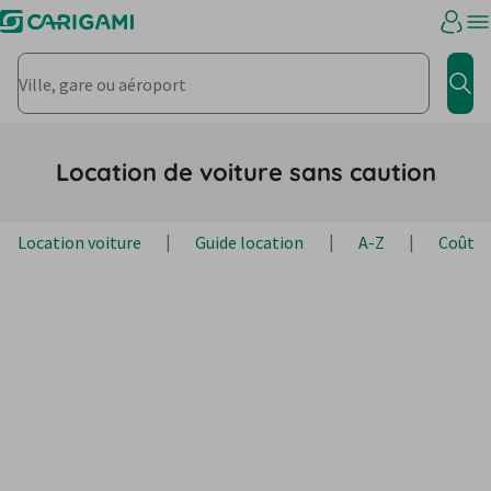
Ville, gare ou aéroport
Rec
Location de voiture sans caution
Location voiture
Guide location
A-Z
Coûts 