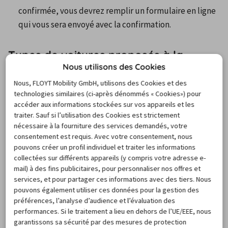
confirmée, vous devrez remplir un formulaire en ligne 
qui vous sera envoyé avec la confirmation.
Types de voitures proposés à la
location
Nous utilisons des Cookies
Nous, FLOYT Mobility GmbH, utilisons des Cookies et des
technologies similaires (ci-après dénommés « Cookies») pour
Parce qu'il est agréable de conduire une voiture adaptée 
accéder aux informations stockées sur vos appareils et les
à ses besoin le temps d’un week-end ou lors de ses 
traiter. Sauf si l’utilisation des Cookies est strictement
vacances, les véhicules de location disponibles sans 
nécessaire à la fourniture des services demandés, votre
consentement est requis. Avec votre consentement, nous
dépôt de garanti vous permettront de choisir parmi la 
pouvons créer un profil individuel et traiter les informations
gamme mini, économique, familiale, berline routière, 4x4 
collectées sur différents appareils (y compris votre adresse e-
SUV
 ou 
minibus
 pour les familles nombreuses ou les 
mail) à des fins publicitaires, pour personnaliser nos offres et
services, et pour partager ces informations avec des tiers. Nous
déplacements entre amis. Comme avec n’importe quelle 
pouvons également utiliser ces données pour la gestion des
location de voiture, vous pourrez réserver auprès des 
préférences, l’analyse d’audience et l’évaluation des
loueurs des options comme des sièges-bébé, 
performances. Si le traitement a lieu en dehors de l’UE/EEE, nous
rehausseurs ou encore systèmes de navigation GPS afin 
garantissons sa sécurité par des mesures de protection