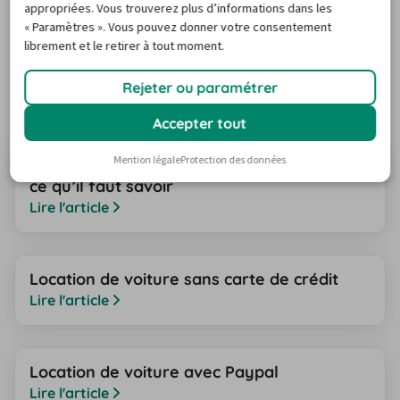
appropriées. Vous trouverez plus d’informations dans les
de ne manquer de rien lors de votre voyage.
« Paramètres ». Vous pouvez donner votre consentement
TOUT SUR LE THÈME
librement et le retirer à tout moment.
Retrouvez ici tout sur les coûts, la
Rejeter ou paramétrer
caution et le remboursement de
Accepter tout
votre location.
Mention légale
Protection des données
Location de voiture avec un code promo :
ce qu’il faut savoir
Lire l'article
Location de voiture sans carte de crédit
Lire l'article
Location de voiture avec Paypal
Lire l'article